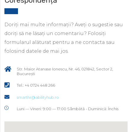
Corespondență
should
be
left
blank
Doriți mai multe informații? Aveți o sugestie sau
doriți să ne lăsați un comentariu? Folosiți
formularul alăturat pentru a ne contacta sau
folosind datele de mai jos.
Str. Maior Atanase Ionescu, Nr. 46, 021842, Sector 2,
București
Tel.: +4 0724 448 266
smarthr@abilityhub.ro
Luni — Vineri: 9:00 — 17:00 Sâmbătă - Duminică: Închis