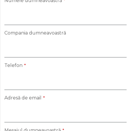
Numele dumneavoastră
*
Compania dumneavoastră
Telefon
*
Adresă de email
*
e de persoane cu dizabilități
Mesajul dumneavoastră
*
 personalizată