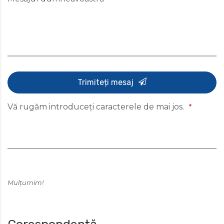
Trimiteți mesaj
Vă rugăm introduceți caracterele de mai jos.
*
Mulțumim!
This
field