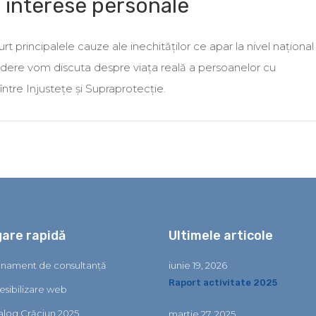
 interese personale
rt principalele cauze ale inechităților ce apar la nivel național 
cădere vom discuta despre viața reală a persoanelor cu
între Injustețe și Supraprotecție.
gare rapidă
Ultimele articole
nament de consultanță
iunie 19, 2026
Raport activitate 2025
esibilizare web
alog Crăciun 2025
martie 27, 2025