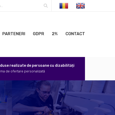
PARTENERI
GDPR
2%
CONTACT
roduse realizate de persoane cu dizabilități
rma de ofertare personalizată