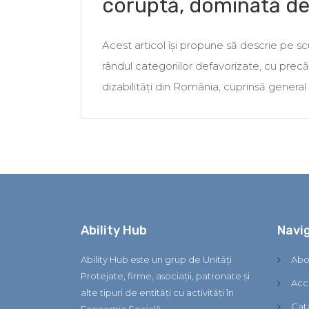
coruptă, dominată de
Acest articol își propune să descrie pe scu
rândul categoriilor defavorizate, cu pre
dizabilități din România, cuprinsă general 
Ability Hub
Navi
Ability Hub este un grup de Unități
Abo
Protejate, firme, asociații, patronate și
Acc
alte tipuri de entități cu activități în
Cat