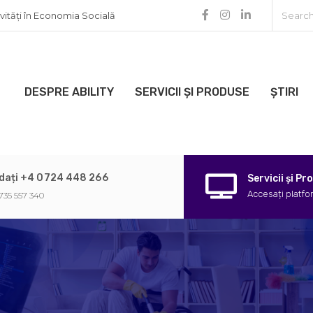
ivități în Economia Socială
DESPRE ABILITY
SERVICII ȘI PRODUSE
ȘTIRI
idați +4 0724 448 266
Servicii și P
Accesați platfo
735 557 340