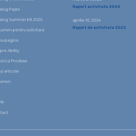
Raport activitate 2024
alog Paște
alog Summer Kit 2025
aprilie 10, 2024
Raport de activitate 2023
țumim pentru solicitare
ma pagina
re Ability
icii și Produse
i și articole
teneri
PR
tact