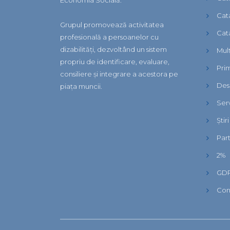
Economia Socială.
Cat
Grupul promovează activitatea
Cat
profesională a persoanelor cu
dizabilități, dezvoltând un sistem
Mul
propriu de identificare, evaluare,
Pri
consiliere și integrare a acestora pe
Desp
piața muncii.
Serv
Știr
Par
2%
GD
Con