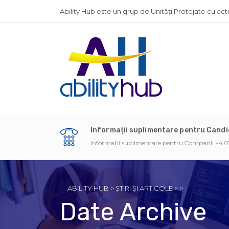
Ability Hub este un grup de Unități Protejate cu act
Informații suplimentare pentru Cand
Informații suplimentare pentru Companii +4 0
ABILITY HUB
>
ȘTIRI ȘI ARTICOLE
>
>
Date Archive